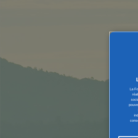
La Fo
réa
soci
pouvez
in
conse