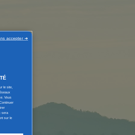
ans accepter ➜
TÉ
 le site,
réseaux
ce. Vous
Continuer
trer
x sera
nt sur le