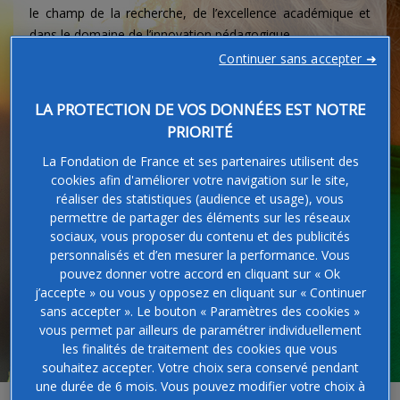
le champ de la recherche, de l’excellence académique et
dans le domaine de l’innovation pédagogique.
Continuer sans accepter ➜
LA PROTECTION DE VOS DONNÉES EST NOTRE
Les projets que je soutiens
PRIORITÉ
La Fondation de France et ses partenaires utilisent des
cookies afin d'améliorer votre navigation sur le site,
Fréquence
réaliser des statistiques (audience et usage), vous
Je donne une fois.
permettre de partager des éléments sur les réseaux
Je donne tous les mois.
sociaux, vous proposer du contenu et des publicités
personnalisés et d’en mesurer la performance. Vous
pouvez donner votre accord en cliquant sur « Ok
j’accepte » ou vous y opposez en cliquant sur « Continuer
Bourses d'études
sans accepter ». Le bouton « Paramètres des cookies »
€
vous permet par ailleurs de paramétrer individuellement
les finalités de traitement des cookies que vous
souhaitez accepter. Votre choix sera conservé pendant
une durée de 6 mois. Vous pouvez modifier votre choix à
La recherche