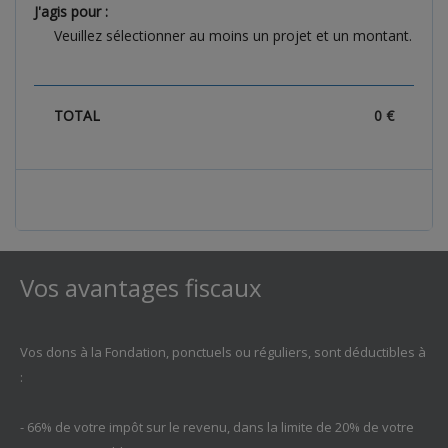
J'agis
pour :
Veuillez sélectionner au moins un projet et un montant.
TOTAL
0
€
Vos avantages fiscaux
Vos dons à la Fondation, ponctuels ou réguliers, sont déductibles à
:
- 66% de votre impôt sur le revenu, dans la limite de 20% de votre