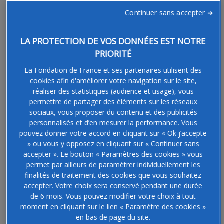
entre donateurs et bénéficiaires locaux permet aux
Continuer sans accepter ➜
donateurs d'apprécier l'usage qui est fait de leurs dons.
LA PROTECTION DE VOS DONNÉES EST NOTRE
PRIORITÉ
Les projets que je soutiens
La Fondation de France et ses partenaires utilisent des
cookies afin d'améliorer votre navigation sur le site,
réaliser des statistiques (audience et usage), vous
permettre de partager des éléments sur les réseaux
Fréquence
sociaux, vous proposer du contenu et des publicités
Je donne une fois.
personnalisés et d’en mesurer la performance. Vous
pouvez donner votre accord en cliquant sur « Ok j’accepte
Je donne tous les mois.
» ou vous y opposez en cliquant sur « Continuer sans
accepter ». Le bouton « Paramètres des cookies » vous
permet par ailleurs de paramétrer individuellement les
Fondation Jean-Jacques Hirsch
finalités de traitement des cookies que vous souhaitez
accepter. Votre choix sera conservé pendant une durée
€
de 6 mois. Vous pouvez modifier votre choix à tout
moment en cliquant sur le lien « Paramètre des cookies »
en bas de page du site.