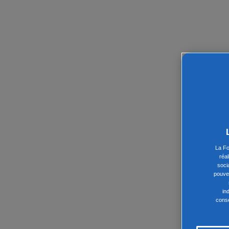
La Fo
réa
soci
pouvez
in
conse