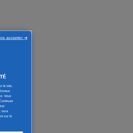
ans accepter ➜
TÉ
 le site,
réseaux
ce. Vous
Continuer
trer
x sera
nt sur le